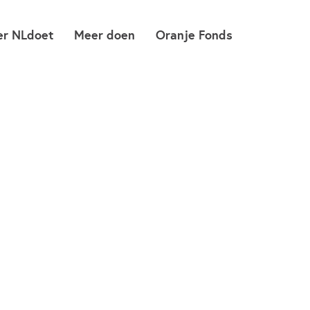
er NLdoet
Meer doen
Oranje Fonds